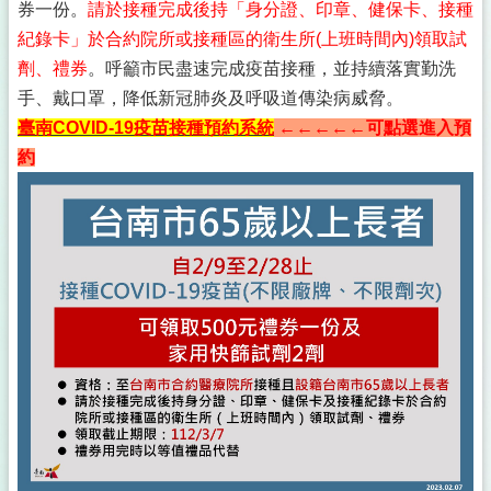
券一份。
請於接種完成後持「身分證、印章、健保卡、接種
紀錄卡」於合約院所或接種區的衛生所(上班時間內)領取試
劑、禮券
。呼籲市民盡速完成疫苗接種，並持續落實勤洗
手、戴口罩，降低新冠肺炎及呼吸道傳染病威脅。
臺南COVID-19疫苗接種預約系統
←←←←←可點選進入預
約