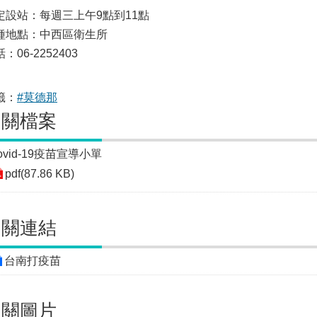
定設站：每週三上午9點到11點
種地點：中西區衛生所
：06-2252403
籤：
#莫德那
相關檔案
ovid-19疫苗宣導小單
pdf(87.86 KB)
相關連結
台南打疫苗
相關圖片