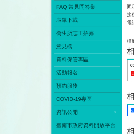
FAQ 常見問答集
固
接
表單下載
電話
衛生所志工招募
標
意見橋
資料保管專區
c
活動報名
預約服務
COVID-19專區
資訊公開
臺南市政府資料開放平台