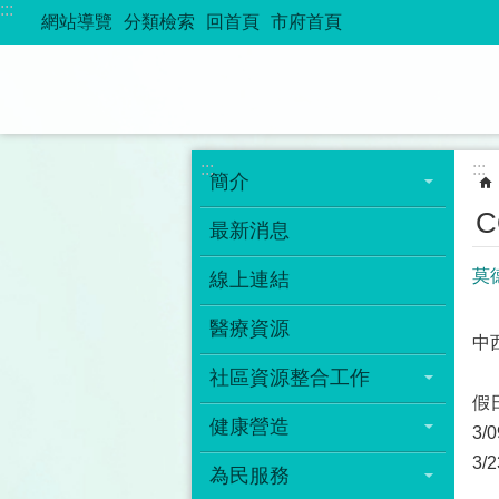
:::
跳到主要內容區塊
網站導覽
分類檢索
回首頁
市府首頁
:::
:::
簡介
C
最新消息
莫
線上連結
醫療資源
中
社區資源整合工作
假
健康營造
3/
3/
為民服務